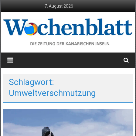
Zum
7. August 2026
Inhalt
springen
Wochenblatt
die
Zeitung
der
Schlagwort:
Kanarischen
Umweltverschmutzung
Inseln