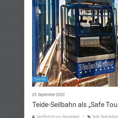
Teneriffa
24. September 2020
Teide-Seilbahn als „Safe Tou
Veröffentlicht von: Wochenblatt
Teide
,
Teide Seilba