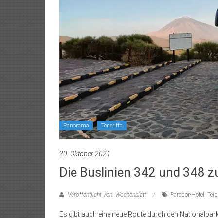
Panorama
Teneriffa
20. Oktober 2021
Die Buslinien 342 und 348 zu
Veröffentlicht von: Wochenblatt
Parador-Hotel
,
Teid
Es gibt auch eine neue Route durch den Nationalpark 