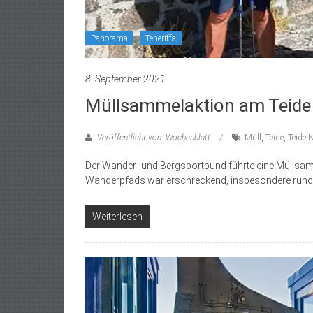
Panorama
Teneriffa
8. September 2021
Müllsammelaktion am Teide
Veröffentlicht von: Wochenblatt
Müll
,
Teide
,
Teide 
Der Wander- und Bergsportbund führte eine Müllsa
Wanderpfads war erschreckend, insbesondere rund 
Weiterlesen