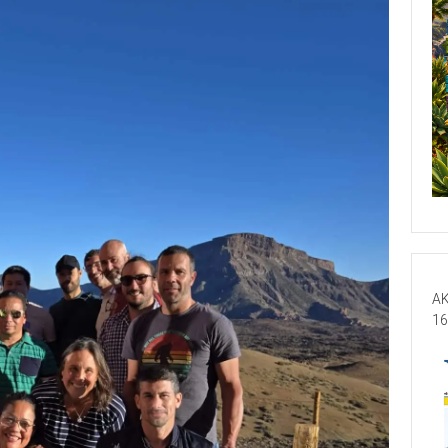
AK
16