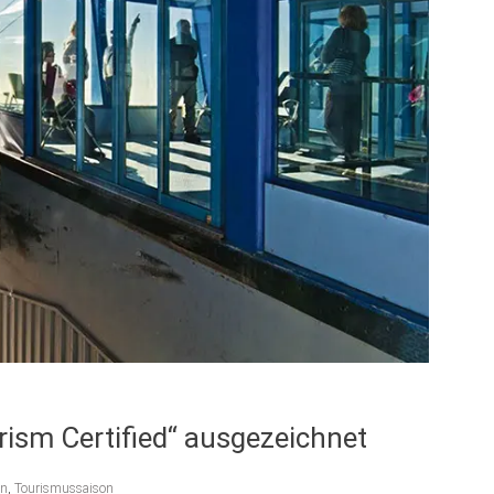
rism Certified“ ausgezeichnet
hn
,
Tourismussaison