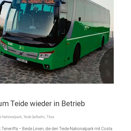
m Teide wieder in Betrieb
e Nationalpark
,
Teide Seilbahn
,
Titsa
Teneriffa – Beide Linien, die den Teide-Nationalpark mit Costa