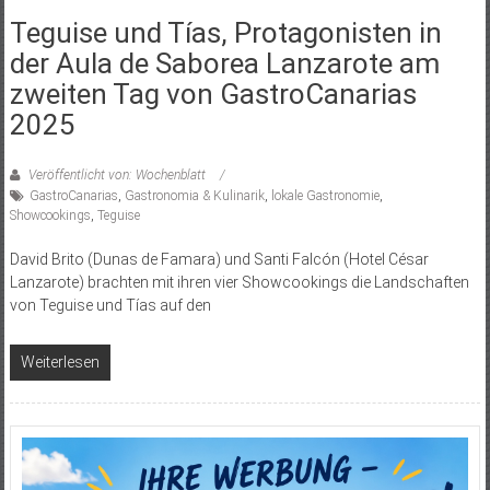
Teguise und Tías, Protagonisten in
der Aula de Saborea Lanzarote am
zweiten Tag von GastroCanarias
2025
Veröffentlicht von: Wochenblatt
GastroCanarias
,
Gastronomia & Kulinarik
,
lokale Gastronomie
,
Showcookings
,
Teguise
David Brito (Dunas de Famara) und Santi Falcón (Hotel César
Lanzarote) brachten mit ihren vier Showcookings die Landschaften
von Teguise und Tías auf den
Weiterlesen