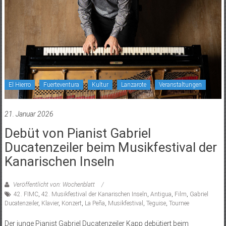
El Hierro
Fuerteventura
Kultur
Lanzarote
Veranstaltungen
21. Januar 2026
Debüt von Pianist Gabriel
Ducatenzeiler beim Musikfestival der
Kanarischen Inseln
Veröffentlicht von: Wochenblatt
42. FIMC
,
42. Musikfestival der Kanarischen Inseln
,
Antigua
,
Film
,
Gabriel
Ducatenzeiler
,
Klavier
,
Konzert
,
La Peña
,
Musikfestival
,
Teguise
,
Tournee
Der junge Pianist Gabriel Ducatenzeiler Kapp debütiert beim