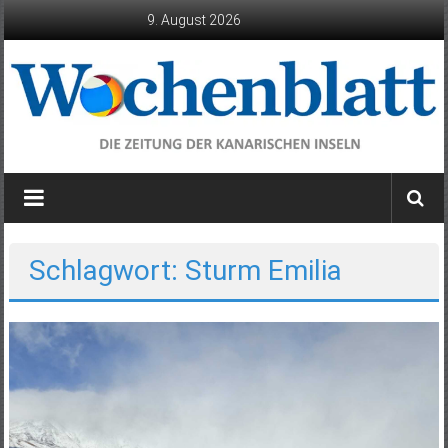
Zum
9. August 2026
Inhalt
springen
Wochenblatt
die
Zeitung
der
Schlagwort: Sturm Emilia
Kanarischen
Inseln