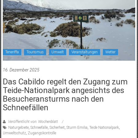
Teneriffa
Tourismus
Umwelt
Veranstaltungen
Wetter
16. Dezember 2025
Das Cabildo regelt den Zugang zum
Teide-Nationalpark angesichts des
Besucheransturms nach den
Schneefällen
Veröffentlicht von: Wochenblatt
Naturgebiete
,
Schneefälle
,
Sicherheit
,
Sturm Emilia
,
Teide Nationalpark
,
Umweltschutz
,
Zugangskontrolle