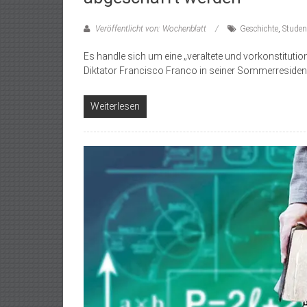
Veröffentlicht von: Wochenblatt
Geschichte
,
Studen
Es handle sich um eine „veraltete und vorkonstitut
Diktator Francisco Franco in seiner Sommerreside
Weiterlesen