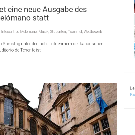
det eine neue Ausgabe des
elómano statt
,
Intercentros Melómano
,
Musik
,
Studenten
,
Trommel
,
Wettbewerb
 am Samstag unter den acht Teilnehmern der kanarischen
torio de Tenerife ist
Le
Ki