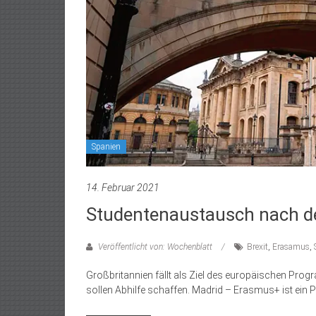
Spanien
14. Februar 2021
Studentenaustausch nach d
Veröffentlicht von: Wochenblatt
Brexit
,
Erasamus
,
Großbritannien fällt als Ziel des europäischen Pr
sollen Abhilfe schaffen. Madrid – Erasmus+ ist ein