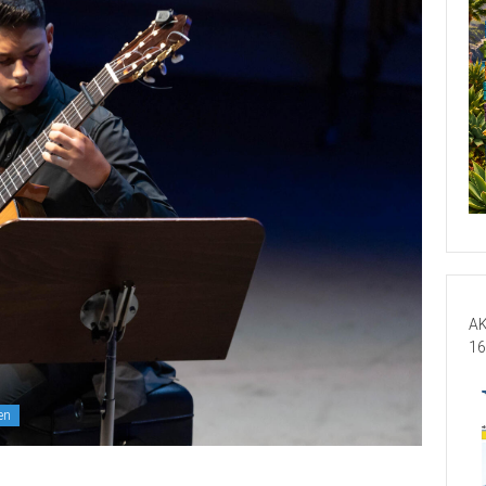
AK
16
en