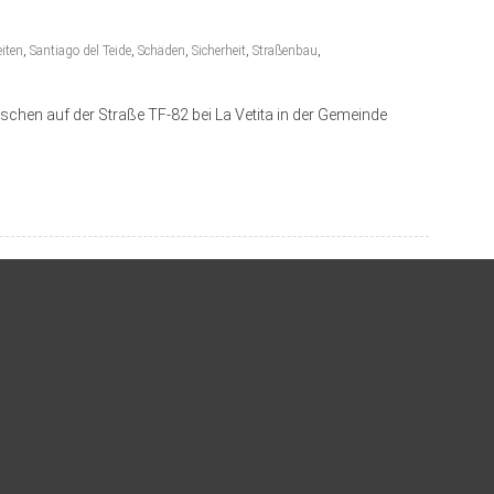
eiten
,
Santiago del Teide
,
Schäden
,
Sicherheit
,
Straßenbau
,
schen auf der Straße TF-82 bei La Vetita in der Gemeinde