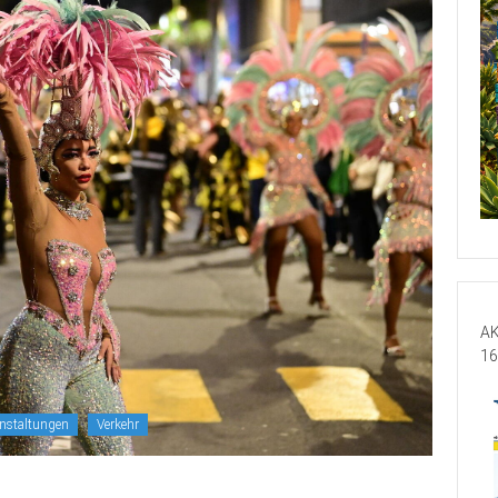
AK
16
nstaltungen
Verkehr