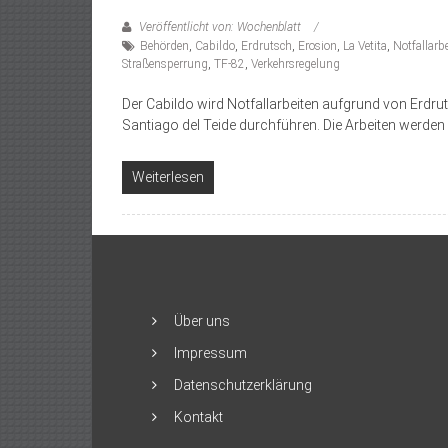
Veröffentlicht von: Wochenblatt
Behörden
,
Cabildo
,
Erdrutsch
,
Erosion
,
La Vetita
,
Notfallarb
Straßensperrung
,
TF-82
,
Verkehrsregelung
Der Cabildo wird Notfallarbeiten aufgrund von Erdrut
Santiago del Teide durchführen. Die Arbeiten werden
Weiterlesen
Über uns
Impressum
Datenschutzerklärung
Kontakt