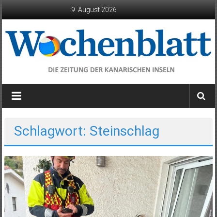
Zum
9. August 2026
Inhalt
springen
Wochenblatt
die
Zeitung
der
Schlagwort: Steinschlag
Kanarischen
Inseln