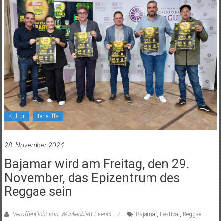
Kultur
Teneriffa
28. November 2024
Bajamar wird am Freitag, den 29.
November, das Epizentrum des
Reggae sein
Veröffentlicht von: Wochenblatt Events
Bajamar
,
Festival
,
Reggae