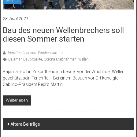
Teneriffa
28. April 2021
Bau des neuen Wellenbrechers soll
diesen Sommer starten
Veröffentlicht von: Wochenblatt
Bajamar
,
Bauprojekte
,
Corona-Maßnahmen
,
Wellen
Bajamar soll in Zukunft endlich besser vor der Wucht der Wellen
geschützt sein Teneriffa – Bei einem Besuch vor Ort kündigte
Cabildo-Präsident Pedro Martín
Weiterlesen
Beitragsnavigation
Ältere Beiträge