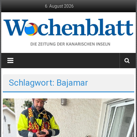
Zum
6. August 2026
Inhalt
springen
Wochenblatt
die
Zeitung
der
Schlagwort: Bajamar
Kanarischen
Inseln