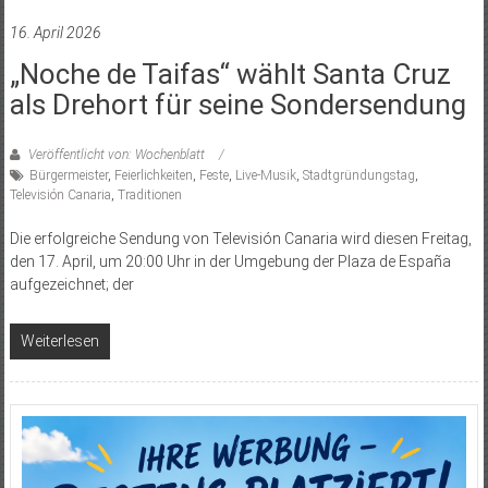
16. April 2026
„Noche de Taifas“ wählt Santa Cruz
als Drehort für seine Sondersendung
Veröffentlicht von: Wochenblatt
Bürgermeister
,
Feierlichkeiten
,
Feste
,
Live-Musik
,
Stadtgründungstag
,
Televisión Canaria
,
Traditionen
Die erfolgreiche Sendung von Televisión Canaria wird diesen Freitag,
den 17. April, um 20:00 Uhr in der Umgebung der Plaza de España
aufgezeichnet; der
Weiterlesen