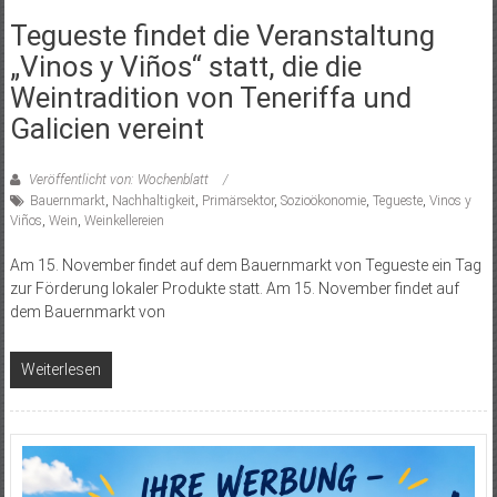
Tegueste findet die Veranstaltung
„Vinos y Viños“ statt, die die
Weintradition von Teneriffa und
Galicien vereint
Veröffentlicht von: Wochenblatt
Bauernmarkt
,
Nachhaltigkeit
,
Primärsektor
,
Sozioökonomie
,
Tegueste
,
Vinos y
Viños
,
Wein
,
Weinkellereien
Am 15. November findet auf dem Bauernmarkt von Tegueste ein Tag
zur Förderung lokaler Produkte statt. Am 15. November findet auf
dem Bauernmarkt von
Weiterlesen