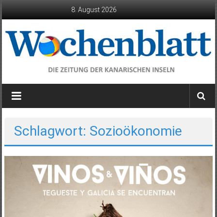
Zum
8. August 2026
Inhalt
springen
Wochenblatt
die
Zeitung
der
Schlagwort: Sozioökonomie
Kanarischen
Inseln