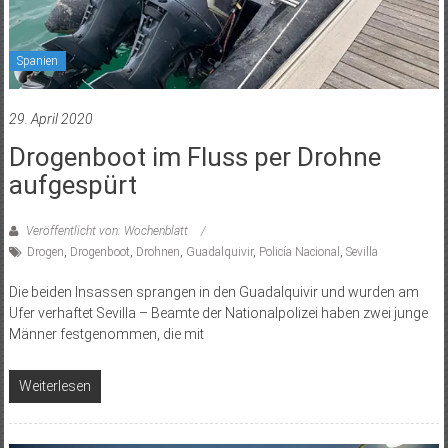
Spanien
29. April 2020
Drogenboot im Fluss per Drohne
aufgespürt
Veröffentlicht von: Wochenblatt
Drogen
,
Drogenboot
,
Drohnen
,
Guadalquivir
,
Policía Nacional
,
Sevilla
Die beiden Insassen sprangen in den Guadalquivir und wurden am
Ufer verhaftet Sevilla – Beamte der Nationalpolizei haben zwei junge
Männer festgenommen, die mit
Weiterlesen