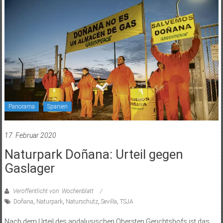
Panorama
Spanien
17. Februar 2020
Naturpark Doñana: Urteil gegen
Gaslager
Veröffentlicht von: Wochenblatt
Doñana
,
Naturpark
,
Naturschutz
,
Sevilla
,
TSJA
Nach dem Urteil des andalusischen Obersten Gerichtshofs ist das