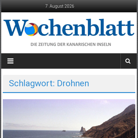
Zum
7. August 2026
Inhalt
springen
Wochenblatt
die
Zeitung
der
Schlagwort: Drohnen
Kanarischen
Inseln