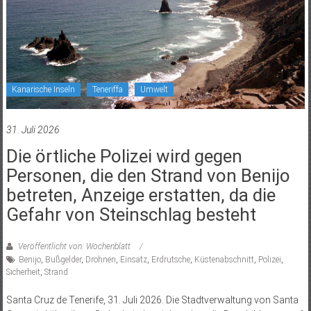
Kanarische Inseln
Teneriffa
Umwelt
31. Juli 2026
Die örtliche Polizei wird gegen
Personen, die den Strand von Benijo
betreten, Anzeige erstatten, da die
Gefahr von Steinschlag besteht
Veröffentlicht von: Wochenblatt
Benijo
,
Bußgelder
,
Drohnen
,
Einsatz
,
Erdrutsche
,
Küstenabschnitt
,
Polizei
,
Sicherheit
,
Strand
Santa Cruz de Tenerife, 31. Juli 2026. Die Stadtverwaltung von Santa