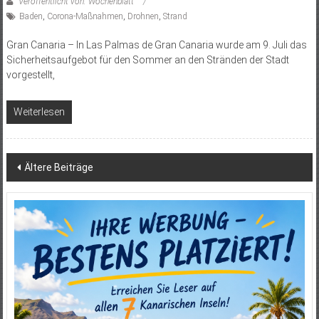
Veröffentlicht von: Wochenblatt
Baden
,
Corona-Maßnahmen
,
Drohnen
,
Strand
Gran Canaria – In Las Palmas de Gran Canaria wurde am 9. Juli das
Sicherheitsaufgebot für den Sommer an den Stränden der Stadt
vorgestellt,
Weiterlesen
Beitragsnavigation
Ältere Beiträge