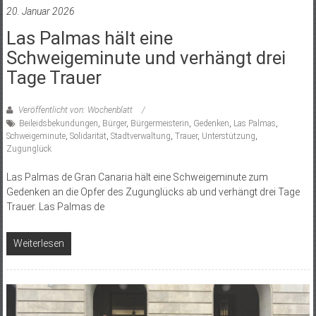
20. Januar 2026
Las Palmas hält eine
Schweigeminute und verhängt drei
Tage Trauer
Veröffentlicht von: Wochenblatt
Beileidsbekundungen
,
Bürger
,
Bürgermeisterin
,
Gedenken
,
Las Palmas
,
Schweigeminute
,
Solidarität
,
Stadtverwaltung
,
Trauer
,
Unterstützung
,
Zugunglück
Las Palmas de Gran Canaria hält eine Schweigeminute zum
Gedenken an die Opfer des Zugunglücks ab und verhängt drei Tage
Trauer. Las Palmas de
Weiterlesen