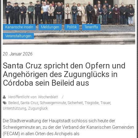
Kanarische Inseln
Meldungen
Politik
Teneriffa
Veranstaltungen
20. Januar 2026
Santa Cruz spricht den Opfern und
Angehörigen des Zugunglücks in
Córdoba sein Beileid aus
Veröffentlicht von: Wochenblatt
Beileid
,
Santa Cruz
,
Schweigeminute
,
Sicherheit
,
Tragödie
,
Trauer
,
Unterstützung
,
Zugunglück
Die Stadtverwaltung der Hauptstadt schloss sich heute der
Schweigeminute an, zu der der Verband der Kanarischen Gemeinden
(FECAM) in allen Orten des Archipels als