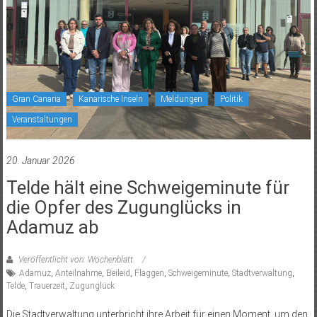
Gran Canaria
Kanarische Inseln
Meldungen
Politik
Veranstaltungen
20. Januar 2026
Telde hält eine Schweigeminute für
die Opfer des Zugunglücks in
Adamuz ab
Veröffentlicht von: Wochenblatt
Adamuz
,
Anteilnahme
,
Beileid
,
Flaggen
,
Schweigeminute
,
Stadtverwaltung
,
Telde
,
Trauerzeit
,
Zugunglück
Die Stadtverwaltung unterbricht ihre Arbeit für einen Moment, um den