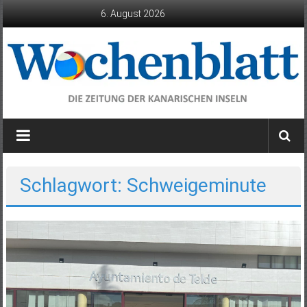
Zum
6. August 2026
Inhalt
springen
Wochenblatt
die
Zeitung
der
Schlagwort: Schweigeminute
Kanarischen
Inseln