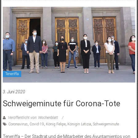
Teneriffa
3. Juni 2020
Schweigeminute für Corona-Tote
Veröffentlicht von: Wochenblatt
Coronavirus
,
Covid-19
,
König Felipe
,
Königin Letizia
,
Schweigeminute
Teneriffa – Der Stadtrat und die Mitarbeiter des Ayuntamientos von