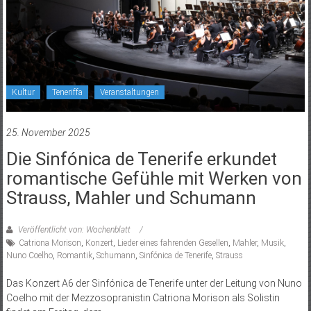
Kultur
Teneriffa
Veranstaltungen
25. November 2025
Die Sinfónica de Tenerife erkundet
romantische Gefühle mit Werken von
Strauss, Mahler und Schumann
Veröffentlicht von: Wochenblatt
Catriona Morison
,
Konzert
,
Lieder eines fahrenden Gesellen
,
Mahler
,
Musik
,
Nuno Coelho
,
Romantik
,
Schumann
,
Sinfónica de Tenerife
,
Strauss
Das Konzert A6 der Sinfónica de Tenerife unter der Leitung von Nuno
Coelho mit der Mezzosopranistin Catriona Morison als Solistin