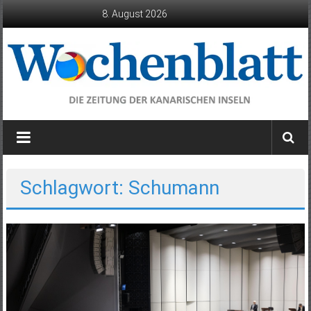
Zum
8. August 2026
Inhalt
springen
Wochenblatt
die
Zeitung
der
Schlagwort: Schumann
Kanarischen
Inseln