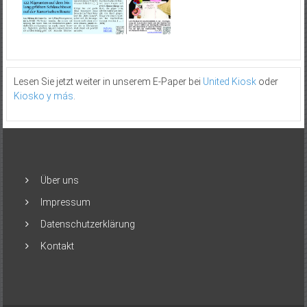
Lesen Sie jetzt weiter in unserem E-Paper bei
United Kiosk
oder
Kiosko y más
.
Über uns
Impressum
Datenschutzerklärung
Kontakt