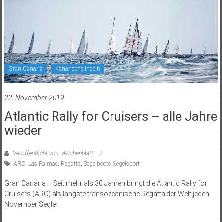
Gran Canaria
Kanarische Inseln
22. November 2019
Atlantic Rally for Cruisers – alle Jahre
wieder
Veröffentlicht von: Wochenblatt
ARC
,
Las Palmas
,
Regatta
,
Segelboote
,
Segelsport
Gran Canaria – Seit mehr als 30 Jahren bringt die Atlantic Rally for
Cruisers (ARC) als längste transozeanische Regatta der Welt jeden
November Segler