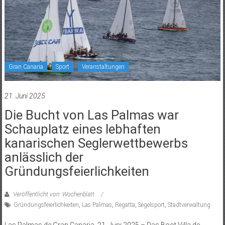
Gran Canaria
Sport
Veranstaltungen
21. Juni 2025
Die Bucht von Las Palmas war
Schauplatz eines lebhaften
kanarischen Seglerwettbewerbs
anlässlich der
Gründungsfeierlichkeiten
Veröffentlicht von: Wochenblatt
Gründungsfeierlichkeiten
,
Las Palmas
,
Regatta
,
Segelsport
,
Stadtverwaltung
Las Palmas de Gran Canaria, 21. Juni 2025 – Das Boot Villa de