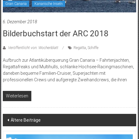
Gran Canaria
Kanarische Inseln
6. Dezember 2018
Bilderbuchstart der ARC 2018
Veröffentlicht von: Wochenblatt
Regatta
,
Schiffe
Aufbruch zur Atlantiküberquerung Gran Canaria – Fahrtenjachten,
Regattafreaks und Multihulls, schlanke Hochsee-Racingmaschinen,
daneben bequeme Familien-Cruiser, Superjachten mit
professionellen Crews und aufgeregte Zweihandcrews, die ihren
Weiterlesen
Beitragsnavigation
Ältere Beiträge