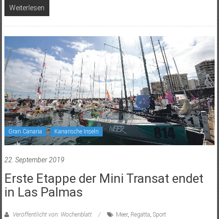
Weiterlesen
Gran Canaria
Kanarische Inseln
22. September 2019
Erste Etappe der Mini Transat endet
in Las Palmas
Veröffentlicht von: Wochenblatt
Meer
,
Regatta
,
Sport