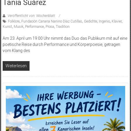
Tania Suárez
Veröffentlicht von: Wochenblatt
Folklore
,
Fundación Canaria Nanino Díaz Cutillas
,
Gedichte
,
Ingenio
,
Klavier
,
Kunst
,
Musik
,
Performance
,
Prosa
,
Tradition
Am 23. April um 19:00 Uhr nimmt das Duo das Publikum mit auf eine
poetische Reise durch Performance und Körperpoesie, getragen
vom Klang des
Weiterlesen