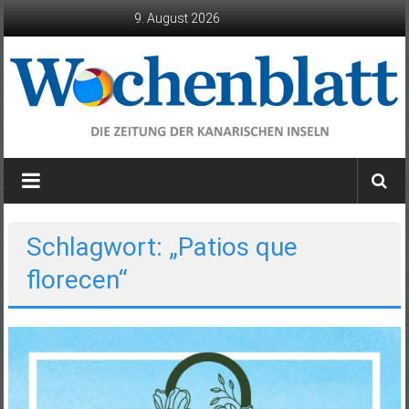
Zum
9. August 2026
Inhalt
springen
Wochenblatt
die
Zeitung
der
Schlagwort: „Patios que
Kanarischen
florecen“
Inseln