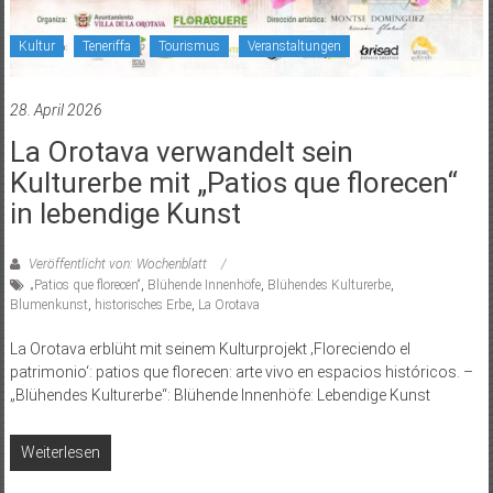
Kultur
Teneriffa
Tourismus
Veranstaltungen
28. April 2026
La Orotava verwandelt sein
Kulturerbe mit „Patios que florecen“
in lebendige Kunst
Veröffentlicht von: Wochenblatt
„Patios que florecen“
,
Blühende Innenhöfe
,
Blühendes Kulturerbe
,
Blumenkunst
,
historisches Erbe
,
La Orotava
La Orotava erblüht mit seinem Kulturprojekt ‚Floreciendo el
patrimonio‘: patios que florecen: arte vivo en espacios históricos. –
„Blühendes Kulturerbe“: Blühende Innenhöfe: Lebendige Kunst
Weiterlesen