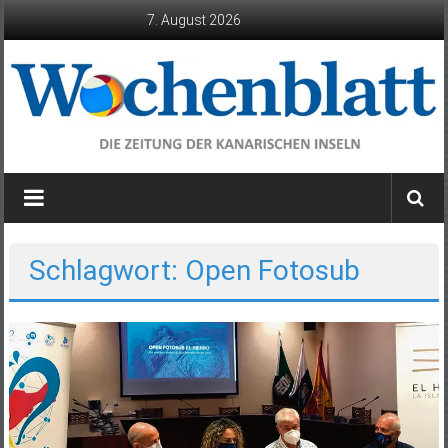
Zum
7. August 2026
Inhalt
springen
Wochenblatt
die
Zeitung
der
Schlagwort: Open Fotosub
Kanarischen
Inseln