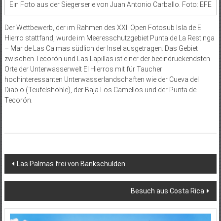
Ein Foto aus der Siegerserie von Juan Antonio Carballo. Foto: EFE
Der Wettbewerb, der im Rahmen des XXI. Open Fotosub Isla de El
Hierro stattfand, wurde im Meeresschutzgebiet Punta de La Restinga
– Mar de Las Calmas südlich der Insel ausgetragen. Das Gebiet
zwischen Tecorón und Las Lapillas ist einer der beeindruckendsten
Orte der Unterwasserwelt El Hierros mit für Taucher
hochinteressanten Unterwasserlandschaften wie der Cueva del
Diablo (Teufelshöhle), der Baja Los Camellos und der Punta de
Tecorón.
Beitragsnavigation
Las Palmas frei von Bankschulden
Besuch aus Costa Rica