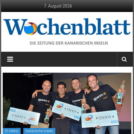
Zum
7. August 2026
Inhalt
springen
Wochenblatt
die
Zeitung
der
Kanarischen
Inseln
El Hierro
Kanarische Inseln