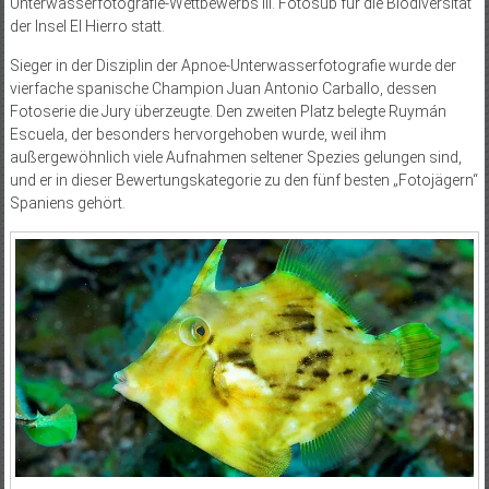
Unterwasserfotografie-Wettbewerbs III. Fotosub für die Biodiversität
der Insel El Hierro statt.
Sieger in der Disziplin der Apnoe-Unterwasserfotografie wurde der
vierfache spanische Champion Juan Antonio Carballo, dessen
Fotoserie die Jury überzeugte. Den zweiten Platz belegte Ruymán
Escuela, der besonders hervorgehoben wurde, weil ihm
außergewöhnlich viele Aufnahmen seltener Spezies gelungen sind,
und er in dieser Bewertungskategorie zu den fünf besten „Fotojägern“
Spaniens gehört.