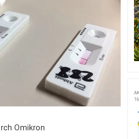
AK
16
urch Omikron