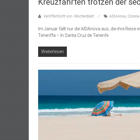
Kreuzfahrten trotzen der se
Veröffentlicht von: Wochenblatt
AIDAnova
,
Corona-
Im Januar fällt nur die AIDAnova aus, die ihre Rei
Teneriffa – In Santa Cruz de Tenerife
Weiterlesen