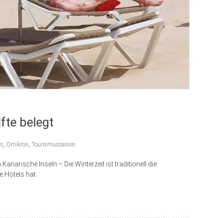
fte belegt
ls
,
Omikron
,
Tourismussaison
anarische Inseln – Die Winterzeit ist traditionell die
e Hotels hat