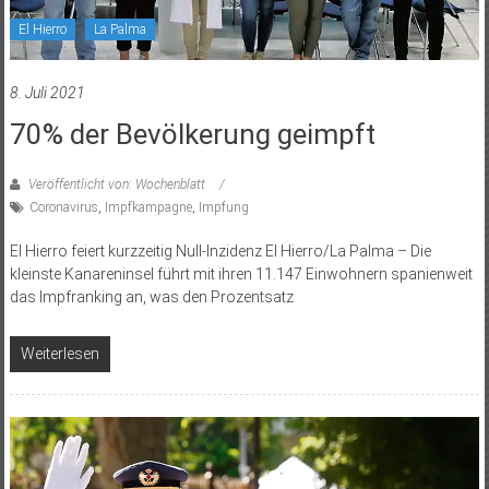
El Hierro
La Palma
8. Juli 2021
70% der Bevölkerung geimpft
Veröffentlicht von: Wochenblatt
Coronavirus
,
Impfkampagne
,
Impfung
El Hierro feiert kurzzeitig Null-Inzidenz El Hierro/La Palma – Die
kleinste Kanareninsel führt mit ihren 11.147 Einwohnern spanienweit
das Impfranking an, was den Prozentsatz
Weiterlesen