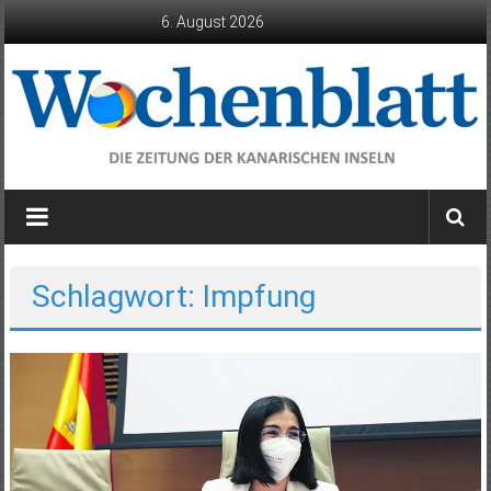
Zum
6. August 2026
Inhalt
springen
Wochenblatt
die
Zeitung
der
Schlagwort: Impfung
Kanarischen
Inseln