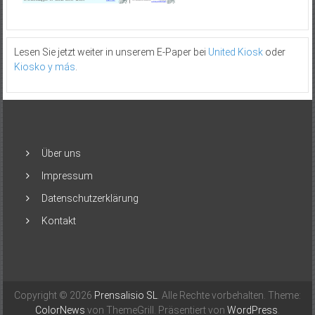
Lesen Sie jetzt weiter in unserem E-Paper bei
United Kiosk
oder
Kiosko y más
.
Über uns
Impressum
Datenschutzerklärung
Kontakt
Copyright © 2026
Prensalisio SL
. Alle Rechte vorbehalten. Theme:
ColorNews
von ThemeGrill. Präsentiert von
WordPress
.