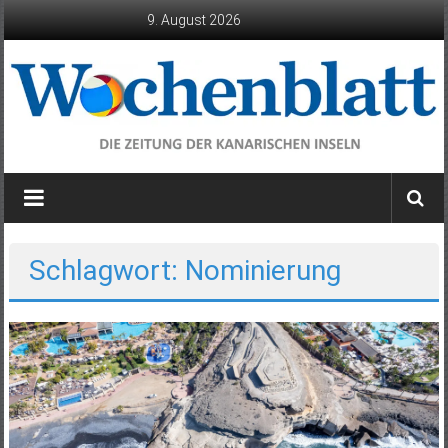
Zum
9. August 2026
Inhalt
springen
Wochenblatt
die
Zeitung
der
Schlagwort: Nominierung
Kanarischen
Inseln