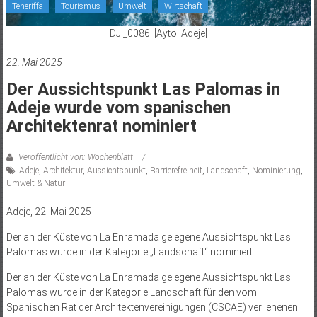
Teneriffa
Tourismus
Umwelt
Wirtschaft
DJI_0086. [Ayto. Adeje]
22. Mai 2025
Der Aussichtspunkt Las Palomas in
Adeje wurde vom spanischen
Architektenrat nominiert
Veröffentlicht von: Wochenblatt
Adeje
,
Architektur
,
Aussichtspunkt
,
Barrierefreiheit
,
Landschaft
,
Nominierung
,
Umwelt & Natur
Adeje, 22. Mai 2025
Der an der Küste von La Enramada gelegene Aussichtspunkt Las
Palomas wurde in der Kategorie „Landschaft“ nominiert.
Der an der Küste von La Enramada gelegene Aussichtspunkt Las
Palomas wurde in der Kategorie Landschaft für den vom
Spanischen Rat der Architektenvereinigungen (CSCAE) verliehenen