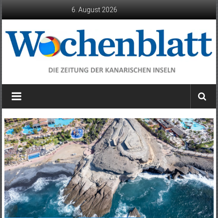
Zum
6. August 2026
Inhalt
springen
Wochenblatt
die
Zeitung
der
Kanarischen
Inseln