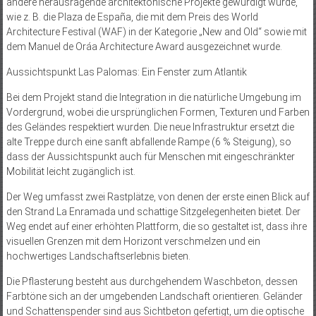
andere herausragende architektonische Projekte gewürdigt wurde,
wie z. B. die Plaza de España, die mit dem Preis des World
Architecture Festival (WAF) in der Kategorie „New and Old“ sowie mit
dem Manuel de Oráa Architecture Award ausgezeichnet wurde.
Aussichtspunkt Las Palomas: Ein Fenster zum Atlantik
Bei dem Projekt stand die Integration in die natürliche Umgebung im
Vordergrund, wobei die ursprünglichen Formen, Texturen und Farben
des Geländes respektiert wurden. Die neue Infrastruktur ersetzt die
alte Treppe durch eine sanft abfallende Rampe (6 % Steigung), so
dass der Aussichtspunkt auch für Menschen mit eingeschränkter
Mobilität leicht zugänglich ist.
Der Weg umfasst zwei Rastplätze, von denen der erste einen Blick auf
den Strand La Enramada und schattige Sitzgelegenheiten bietet. Der
Weg endet auf einer erhöhten Plattform, die so gestaltet ist, dass ihre
visuellen Grenzen mit dem Horizont verschmelzen und ein
hochwertiges Landschaftserlebnis bieten.
Die Pflasterung besteht aus durchgehendem Waschbeton, dessen
Farbtöne sich an der umgebenden Landschaft orientieren. Geländer
und Schattenspender sind aus Sichtbeton gefertigt, um die optische