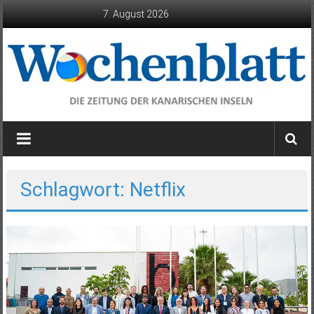
Zum
7. August 2026
Inhalt
springen
Wochenblatt
die
Zeitung
der
Schlagwort: Netflix
Kanarischen
Inseln