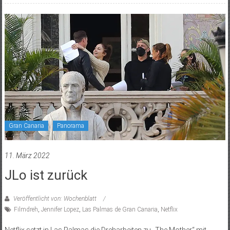
Gran Canaria
Panorama
11. März 2022
JLo ist zurück
Veröffentlicht von: Wochenblatt
Filmdreh
,
Jennifer Lopez
,
Las Palmas de Gran Canaria
,
Netflix
Netflix setzt in Las Palmas die Dreharbeiten zu „The Mother“ mit