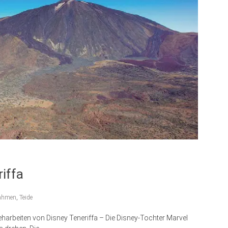
iffa
ahmen
,
Teide
harbeiten von Disney Teneriffa – Die Disney-Tochter Marvel