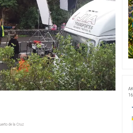
AK
16
uerto de la Cruz