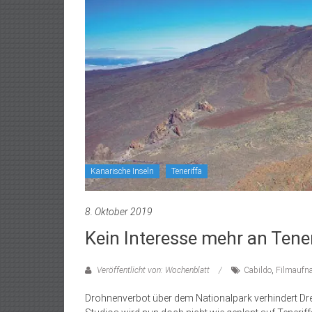
Kanarische Inseln
Teneriffa
8. Oktober 2019
Kein Interesse mehr an Tener
Veröffentlicht von: Wochenblatt
Cabildo
,
Filmaufn
Drohnenverbot über dem Nationalpark verhindert Dre