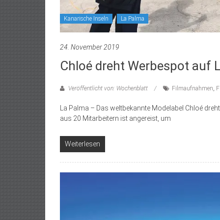
Kanarische Inseln
La Palma
24. November 2019
Chloé dreht Werbespot auf 
Veröffentlicht von: Wochenblatt
Filmaufnahmen
,
F
La Palma – Das weltbekannte Modelabel Chloé dreht
aus 20 Mitarbeitern ist angereist, um
Weiterlesen