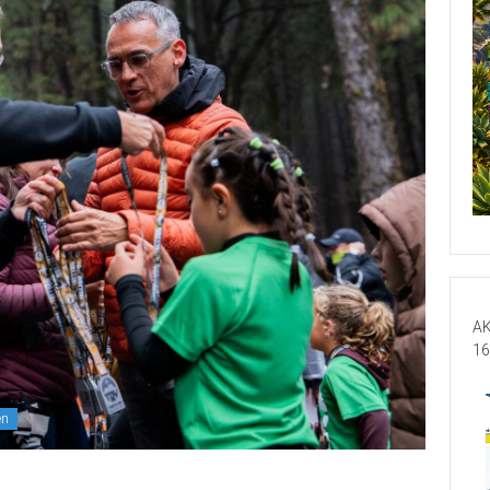
AK
16
en