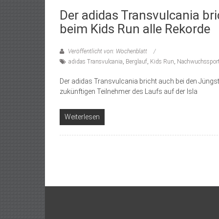
Der adidas Transvulcania br
beim Kids Run alle Rekorde
Veröffentlicht von: Wochenblatt
adidas Transvulcania
,
Berglauf
,
Kids Run
,
Nachwuchsspor
Der adidas Transvulcania bricht auch bei den Jüngst
zukünftigen Teilnehmer des Laufs auf der Isla
Weiterlesen