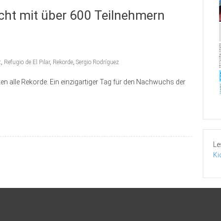
icht mit über 600 Teilnehmern
t
,
Refugio de El Pilar
,
Rekorde
,
Sergio Rodríguez
en alle Rekorde. Ein einzigartiger Tag für den Nachwuchs der
Le
Ki