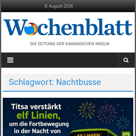
Zum
8. August 2026
Inhalt
springen
Wochenblatt
die
Zeitung
der
Schlagwort: Nachtbusse
Kanarischen
Inseln