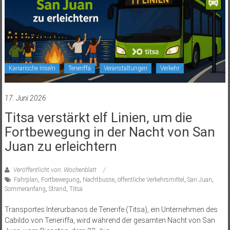
Kanarische Inseln
Teneriffa
Veranstaltungen
Verkehr
17. Juni 2026
Titsa verstärkt elf Linien, um die
Fortbewegung in der Nacht von San
Juan zu erleichtern
Veröffentlicht von: Wochenblatt
Fahrplan
,
Fortbewegung
,
Nachtbusse
,
öffentliche Verkehrsmittel
,
San Juan
,
Sommeranfang
,
Strand
,
Titsa
Transportes Interurbanos de Tenerife (Titsa), ein Unternehmen des
Cabildo von Teneriffa, wird während der gesamten Nacht von San