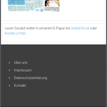
Lesen Sie jetzt weiter in unserem E-Paper bei
United Kiosk
oder
Kiosko y más
.
Über uns
Impressum
Datenschutzerklärung
Kontakt