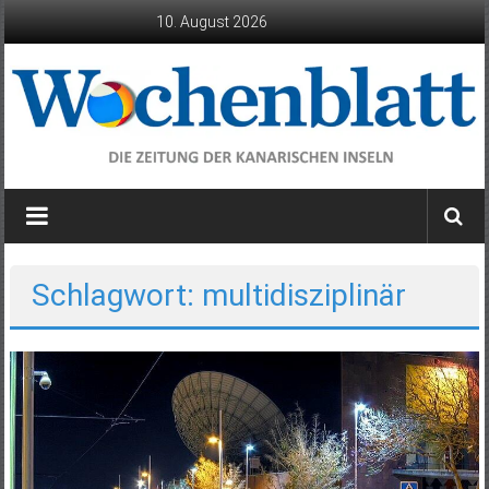
Zum
10. August 2026
Inhalt
springen
Wochenblatt
die
Zeitung
der
Schlagwort: multidisziplinär
Kanarischen
Inseln