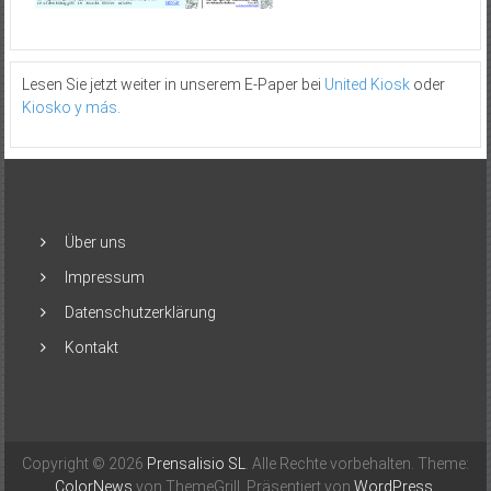
Lesen Sie jetzt weiter in unserem E-Paper bei
United Kiosk
oder
Kiosko y más
.
Über uns
Impressum
Datenschutzerklärung
Kontakt
Copyright © 2026
Prensalisio SL
. Alle Rechte vorbehalten. Theme:
ColorNews
von ThemeGrill. Präsentiert von
WordPress
.