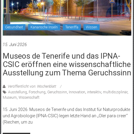
Gesundheit
Kanarische Inseln
Teneriffa
Wissen
15. Juni 2026
Museos de Tenerife und das IPNA-
CSIC eröffnen eine wissenschaftliche
Ausstellung zum Thema Geruchssinn
Veröffentlicht von: Wochenblatt
Ausstellung
,
Forschung
,
Geruchssinn
,
Innovation
,
interaktiv
,
multidisziplinär
,
Museum
,
Wissenschaft
15. Juni 2026. Museos de Tenerife und das Institut für Naturprodukte
und Agrobiologie (IPNA-CSIC) legen letzte Hand an „Oler para creer“
(Riechen, um zu