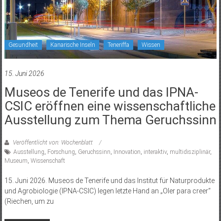
Gesundheit
Kanarische Inseln
Teneriffa
Wissen
15. Juni 2026
Museos de Tenerife und das IPNA-
CSIC eröffnen eine wissenschaftliche
Ausstellung zum Thema Geruchssinn
Veröffentlicht von: Wochenblatt
Ausstellung
,
Forschung
,
Geruchssinn
,
Innovation
,
interaktiv
,
multidisziplinär
,
Museum
,
Wissenschaft
15. Juni 2026. Museos de Tenerife und das Institut für Naturprodukte
und Agrobiologie (IPNA-CSIC) legen letzte Hand an „Oler para creer“
(Riechen, um zu