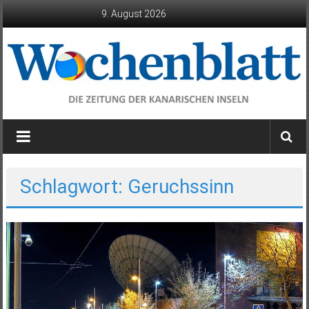
Zum
9. August 2026
Inhalt
springen
Wochenblatt
die
Zeitung
der
Schlagwort: Geruchssinn
Kanarischen
Inseln