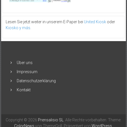
Lesen Sie jetzt weiter in unserem E-Paper bei
United Kiosk
oder
Kiosko y más
.
Über uns
Impressum
Datenschutzerklärung
Kontakt
Copyright © 2026
Prensalisio SL
. Alle Rechte vorbehalten. Theme:
ColorNews
von ThemeGrill. Präsentiert von
WordPress
.