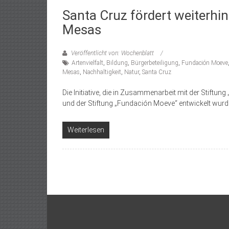
Santa Cruz fördert weiterhi
Mesas
Veröffentlicht von: Wochenblatt
Artenvielfalt
,
Bildung
,
Bürgerbeteiligung
,
Fundación Moeve
Mesas
,
Nachhaltigkeit
,
Natur
,
Santa Cruz
Die Initiative, die in Zusammenarbeit mit der Stiftu
und der Stiftung „Fundación Moeve“ entwickelt wurde
Weiterlesen