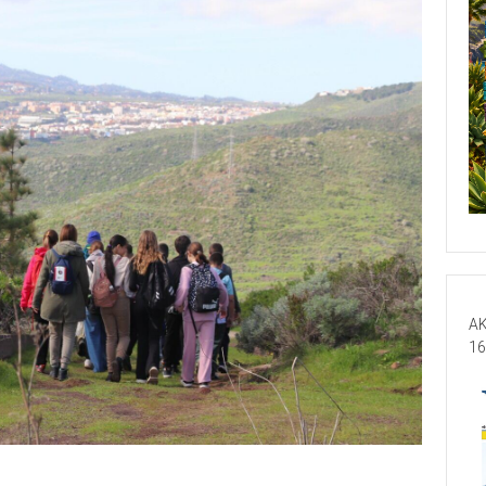
AK
16