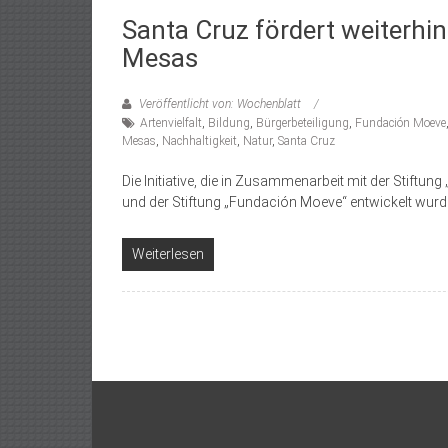
Santa Cruz fördert weiterhi
Mesas
Veröffentlicht von: Wochenblatt
Artenvielfalt
,
Bildung
,
Bürgerbeteiligung
,
Fundación Moeve
Mesas
,
Nachhaltigkeit
,
Natur
,
Santa Cruz
Die Initiative, die in Zusammenarbeit mit der Stiftu
und der Stiftung „Fundación Moeve“ entwickelt wurde
Weiterlesen