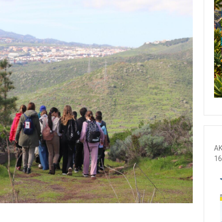
AK
16