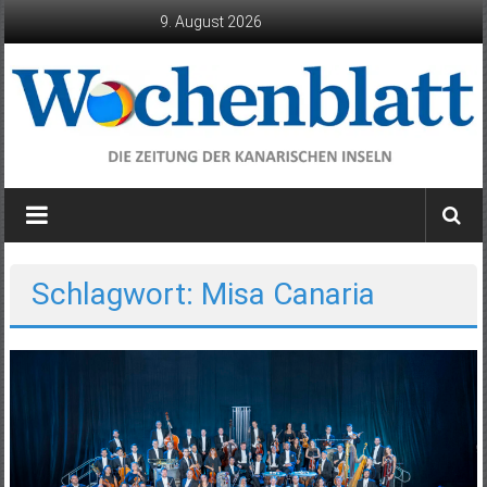
Zum
9. August 2026
Inhalt
springen
Wochenblatt
die
Zeitung
der
Schlagwort: Misa Canaria
Kanarischen
Inseln