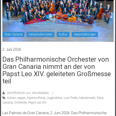
Gran Canaria
Kanarische Inseln
Kultur
Veranstaltungen
2. Juni 2026
Das Philharmonische Orchester von
Gran Canaria nimmt an der von
Papst Leo XIV. geleiteten Großmesse
teil
Veröffentlicht von: Wochenblatt
Adrian Leaper
,
Alpensinfonie
,
Jugendchor
,
Luis Prieto
,
Meisterwerk
,
Misa
Canaria
,
Orchester
,
Papst Leo XIV.
Las Palmas de Gran Canaria, 2. Juni 2026. Das Philharmonische