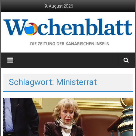
Zum
9. August 2026
Inhalt
springen
Wochenblatt
die
Zeitung
der
Schlagwort: Ministerrat
Kanarischen
Inseln