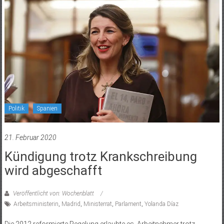
Politik
Spanien
21. Februar 2020
Kündigung trotz Krankschreibung
wird abgeschafft
Veröffentlicht von: Wochenblatt
Arbeitsministerin
,
Madrid
,
Ministerrat
,
Parlament
,
Yolanda Díaz
Die 2012 reformierte Regelung erlaubte es, Arbeitnehmer trotz