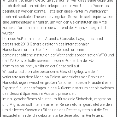
Wirtschaft zu legen, die Sorge ausräumen will, dass seine Regierung
durch die Koalition mit den Linkspopulisten von Unidas Podemos
beeinflusst werden könnte. Hatte sich diese Partei im Wahlkampf
doch mit radikalen Thesen hervorgetan. So wollte sie beispielsweise
eine Bankensteuer einführen, um von den Geldinstituten die Mittel
zurückzufordern, mit denen sie während der Finanzkrise gerettet
wurden.
Die neue Außenministerin, Arancha González Laya, Juristin, ist
bereits seit 2013 Generaldirektorin des Internationalen
Handelszentrums in Genf. Es handelt sich um eine
gemeinschaftliche Institution der Welthandelsorganisation WTO und
der UNO. Zuvor hatte sie verschiedene Posten bei der EU-
Kommission inne. „Mit ihr an der Spitze soll auf
Wirtschaftsdiplomatie besonderes Gewicht gelegt werden“,
verlautete aus dem Moncloa-Palast. Angesichts von Brexit und
Handelskriegen zwischen großen Nationen habe der Präsident eine
Expertin für Handelsfragen in das Außenministerium geholt, welches
das Gesicht Spaniens im Ausland präsentiert.
Im neu geschaffenen Ministerium für soziale Sicherheit, Integration
und Migration soll intensiv an einer Rentenreform gearbeitet werden,
um die leeren Kassen zu füllen und das Rentensystem auf die Zeit
einzustellen, in der die geburtenstarke Generation in Rente geht.