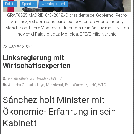
Politik
Spanien
Unkategorisiert
GRAF6825 MADRID. 6/9/2018.-El presidente del Gobierno, Pedro
Sánchez, y el comisario europeo de Asuntos Económicos y
Monetarios, Pierre Moscovici, durante la reunión que mantuvieron
hoy en el Palacio de La Moncloa. EFE/Emilio Naranjo
22. Januar 2020
Linksregierung mit
Wirtschaftsexperten
Veröffentlicht von: Wochenblatt
Arancha González Laya
,
Ministerrat
,
Pedro Sánchez
,
UNO
,
WTO
Sánchez holt Minister mit
Ökonomie- Erfahrung in sein
Kabinett