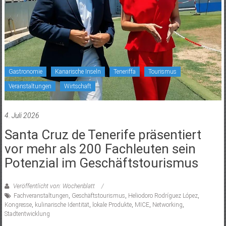
Gastronomie
Kanarische Inseln
Teneriffa
Tourismus
Veranstaltungen
Wirtschaft
4. Juli 2026
Santa Cruz de Tenerife präsentiert
vor mehr als 200 Fachleuten sein
Potenzial im Geschäftstourismus
Veröffentlicht von: Wochenblatt
Fachveranstaltungen
,
Geschäftstourismus
,
Heliodoro Rodríguez López
,
Kongresse
,
kulinarische Identität
,
lokale Produkte
,
MICE
,
Networking
,
Stadtentwicklung