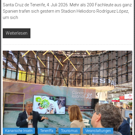
Santa Cruz de Tenerife, 4. Juli 2026. Mehr als 200 Fachleute aus ganz
Spanien trafen sich gestern im Stadion Heliodoro Rodríguez López,
um sich
Weiterlesen
Kanarische Inseln
Teneriffa
Tourismus
Veranstaltungen