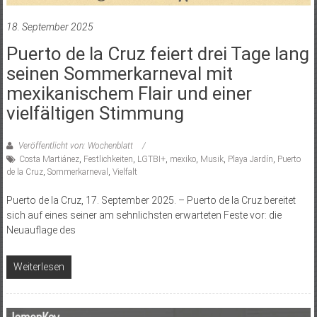
18. September 2025
Puerto de la Cruz feiert drei Tage lang
seinen Sommerkarneval mit
mexikanischem Flair und einer
vielfältigen Stimmung
Veröffentlicht von: Wochenblatt
Costa Martiánez
,
Festlichkeiten
,
LGTBI+
,
mexiko
,
Musik
,
Playa Jardín
,
Puerto
de la Cruz
,
Sommerkarneval
,
Vielfalt
Puerto de la Cruz, 17. September 2025. – Puerto de la Cruz bereitet
sich auf eines seiner am sehnlichsten erwarteten Feste vor: die
Neuauflage des
Weiterlesen