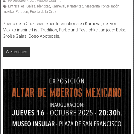
Veröffentlicht von: Wochenblatt
Entrecalles
,
Galas
,
Identität
,
Karneval
,
Kreativität
,
Mascarita Ponte Tacón
,
mexiko
,
Paraden
,
Puerto de la Cruz
Puerto de la Cruz feiert einen Internationalen Karneval, der von
Mexiko inspiriert ist: Tradition, Farbe und Festlichkeit an jeder Ecke.
Große Galas, Coso Apoteosis,
Weiterlesen