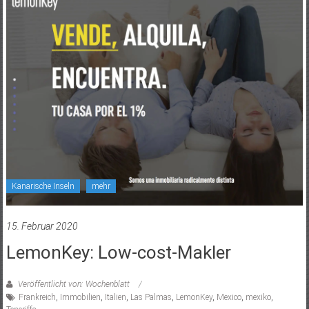
Kanarische Inseln
mehr
15. Februar 2020
LemonKey: Low-cost-Makler
Veröffentlicht von: Wochenblatt
Frankreich
,
Immobilien
,
Italien
,
Las Palmas
,
LemonKey
,
Mexico
,
mexiko
,