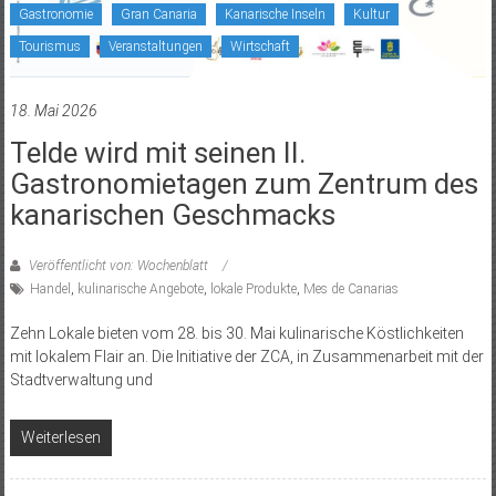
Gastronomie
Gran Canaria
Kanarische Inseln
Kultur
Tourismus
Veranstaltungen
Wirtschaft
18. Mai 2026
Telde wird mit seinen II.
Gastronomietagen zum Zentrum des
kanarischen Geschmacks
Veröffentlicht von: Wochenblatt
Handel
,
kulinarische Angebote
,
lokale Produkte
,
Mes de Canarias
Zehn Lokale bieten vom 28. bis 30. Mai kulinarische Köstlichkeiten
mit lokalem Flair an. Die Initiative der ZCA, in Zusammenarbeit mit der
Stadtverwaltung und
Weiterlesen