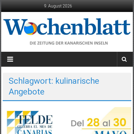
Zum
9. August 2026
Inhalt
springen
Wochenblatt
die
Zeitung
der
Schlagwort: kulinarische
Kanarischen
Angebote
Inseln