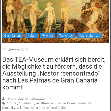
Gran Canaria
Kultur
Teneriffa
Tourismus
Veranstaltungen
22. Oktober 2025
Das TEA-Museum erklärt sich bereit,
die Möglichkeit zu fördern, dass die
Ausstellung „Néstor reencontrado“
nach Las Palmas de Gran Canaria
kommt
Veröffentlicht von: Wochenblatt
Archipel
,
Ausstellung
,
künstlerisches Erbe
,
Las Palmas
,
Néstor Martín-
Fernández de la Torre
,
Santa Cruz de Tenerife
,
TEA