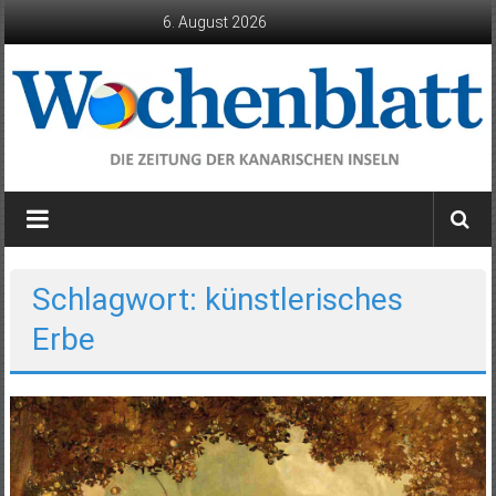
Zum
6. August 2026
Inhalt
springen
Wochenblatt
die
Zeitung
der
Schlagwort: künstlerisches
Kanarischen
Erbe
Inseln