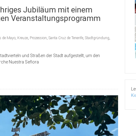
jähriges Jubiläum mit einem
igen Veranstaltungsprogramm
as de Mayo
,
Kreuze
,
Prozession
,
Santa Cruz de Tenerife
,
Stadtgründung
,
dtvierteln und Straßen der Stadt aufgestellt, um den
irche Nuestra Señora
Le
Ki