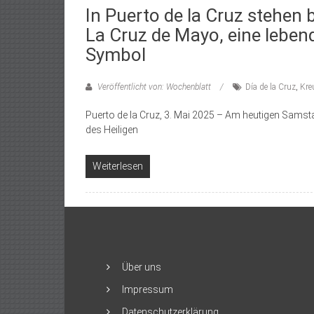
In Puerto de la Cruz stehen be
La Cruz de Mayo, eine leben
Symbol
Veröffentlicht von: Wochenblatt
Día de la Cruz
,
Kre
Puerto de la Cruz, 3. Mai 2025 – Am heutigen Samst
des Heiligen
Weiterlesen
Über uns
Impressum
Datenschutzerklärung