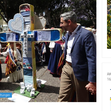
AK
16
altungen