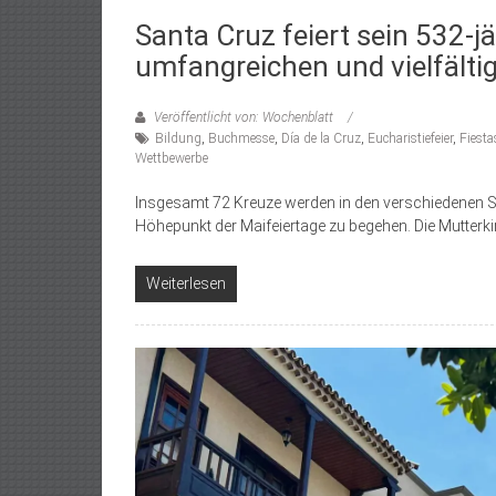
Santa Cruz feiert sein 532-
umfangreichen und vielfält
Veröffentlicht von: Wochenblatt
Bildung
,
Buchmesse
,
Día de la Cruz
,
Eucharistiefeier
,
Fiest
Wettbewerbe
Insgesamt 72 Kreuze werden in den verschiedenen Sta
Höhepunkt der Maifeiertage zu begehen. Die Mutterk
Weiterlesen