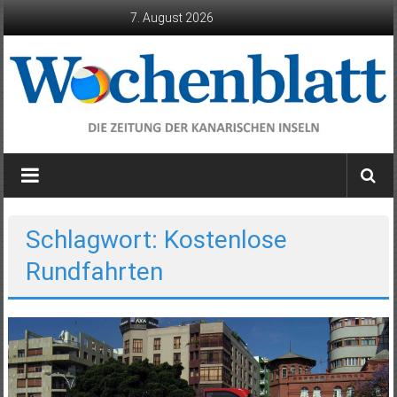
Zum
7. August 2026
Inhalt
springen
Wochenblatt
die
Zeitung
der
Schlagwort: Kostenlose
Kanarischen
Rundfahrten
Inseln