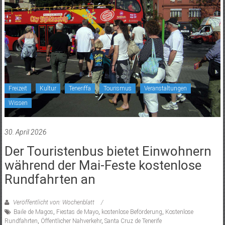
Freizeit
Kultur
Teneriffa
Tourismus
Veranstaltungen
Wissen
30. April 2026
Der Touristenbus bietet Einwohnern
während der Mai-Feste kostenlose
Rundfahrten an
Veröffentlicht von: Wochenblatt
Baile de Magos
,
Fiestas de Mayo
,
kostenlose Beförderung
,
Kostenlose
Rundfahrten
,
Öffentlicher Nahverkehr
,
Santa Cruz de Tenerife