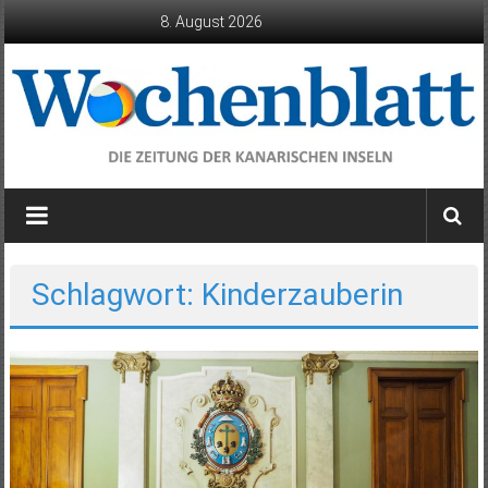
Zum
8. August 2026
Inhalt
springen
Wochenblatt
die
Zeitung
der
Schlagwort: Kinderzauberin
Kanarischen
Inseln