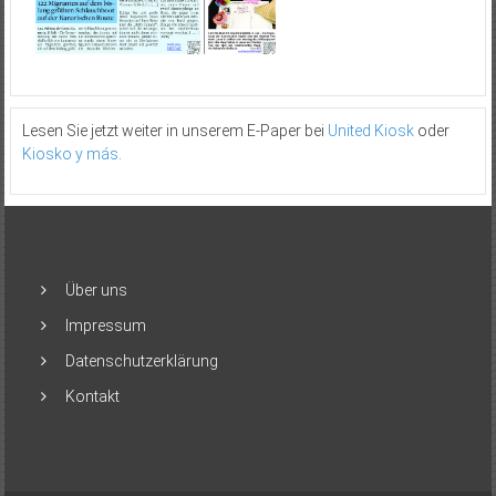
Lesen Sie jetzt weiter in unserem E-Paper bei
United Kiosk
oder
Kiosko y más
.
Über uns
Impressum
Datenschutzerklärung
Kontakt