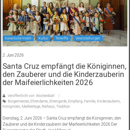
Kanarische Inseln
Kultur
Teneriffa
Veranstaltungen
2. Juni 2026
Santa Cruz empfängt die Königinnen,
den Zauberer und die Kinderzauberin
der Maifeierlichkeiten 2026
Veröffentlicht von: Wochenblatt
Bürgermeister
,
Ehrendame
,
Ehrengarde
,
Empfang
,
Familie
,
Kinderzauberin
,
Königinnen
,
Maifeiertage
,
Rathaus
,
Tradition
Dienstag, 2. Juni 2026 – Santa Cruz empfängt die Königinnen, den
Zauberer und die Kinderzauberin der Maifeierlichkeiten 2026 Der