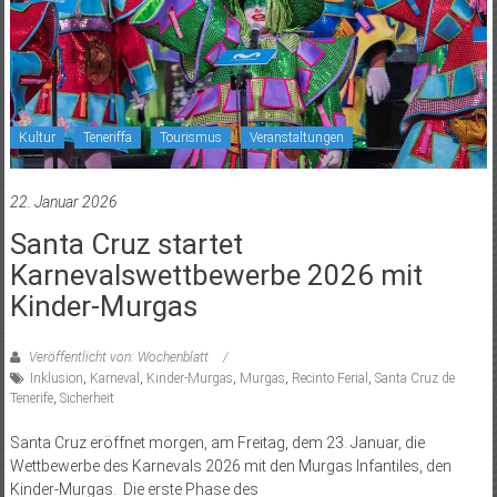
Kultur
Teneriffa
Tourismus
Veranstaltungen
22. Januar 2026
Santa Cruz startet
Karnevalswettbewerbe 2026 mit
Kinder-Murgas
Veröffentlicht von: Wochenblatt
Inklusion
,
Karneval
,
Kinder-Murgas
,
Murgas
,
Recinto Ferial
,
Santa Cruz de
Tenerife
,
Sicherheit
Santa Cruz eröffnet morgen, am Freitag, dem 23. Januar, die
Wettbewerbe des Karnevals 2026 mit den Murgas Infantiles, den
Kinder-Murgas. Die erste Phase des