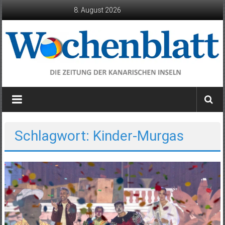
Zum
8. August 2026
Inhalt
springen
Wochenblatt
die
Zeitung
der
Schlagwort: Kinder-Murgas
Kanarischen
Inseln