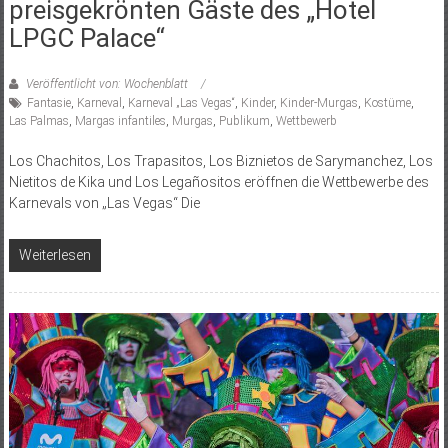
preisgekrönten Gäste des „Hotel
LPGC Palace“
Veröffentlicht von: Wochenblatt
Fantasie
,
Karneval
,
Karneval „Las Vegas“
,
Kinder
,
Kinder-Murgas
,
Kostüme
,
Las Palmas
,
Margas infantiles
,
Murgas
,
Publikum
,
Wettbewerb
Los Chachitos, Los Trapasitos, Los Biznietos de Sarymanchez, Los
Nietitos de Kika und Los Legañositos eröffnen die Wettbewerbe des
Karnevals von „Las Vegas“ Die
Weiterlesen