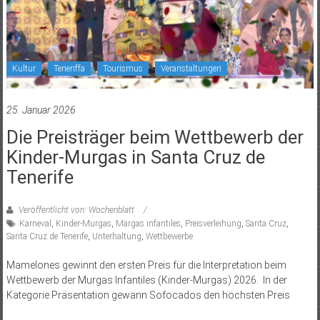
Kultur
Teneriffa
Tourismus
Veranstaltungen
25. Januar 2026
Die Preisträger beim Wettbewerb der
Kinder-Murgas in Santa Cruz de
Tenerife
Veröffentlicht von: Wochenblatt
Karneval
,
Kinder-Murgas
,
Margas infantiles
,
Preisverleihung
,
Santa Cruz
,
Santa Cruz de Tenerife
,
Unterhaltung
,
Wettbewerbe
Mamelones gewinnt den ersten Preis für die Interpretation beim
Wettbewerb der Murgas Infantiles (Kinder-Murgas) 2026. In der
Kategorie Präsentation gewann Sofocados den höchsten Preis