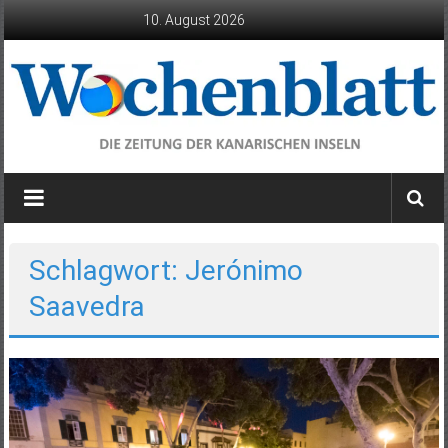
Zum
10. August 2026
Inhalt
springen
Wochenblatt
die
Zeitung
der
Schlagwort: Jerónimo
Kanarischen
Saavedra
Inseln