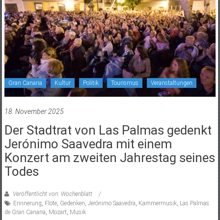
Gran Canaria
Kultur
Politik
Tourismus
Veranstaltungen
18. November 2025
Der Stadtrat von Las Palmas gedenkt
Jerónimo Saavedra mit einem
Konzert am zweiten Jahrestag seines
Todes
Veröffentlicht von: Wochenblatt
Erinnerung
,
Flöte
,
Gedenken
,
Jerónimo Saavedra
,
Kammermusik
,
Las Palmas
de Gran Canaria
,
Mozart
,
Musik