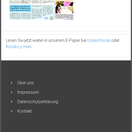
Lesen Sie jetzt weiter in unserem E-Paper bei
United Kiosk
oder
Kiosko y más
.
Über uns
Impressum
Datenschutzerklärung
Kontakt