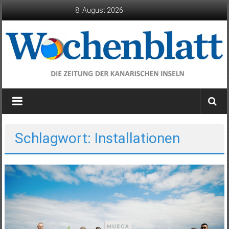
Zum
8. August 2026
Inhalt
springen
Wochenblatt
die
Zeitung
der
Schlagwort: Installationen
Kanarischen
Inseln