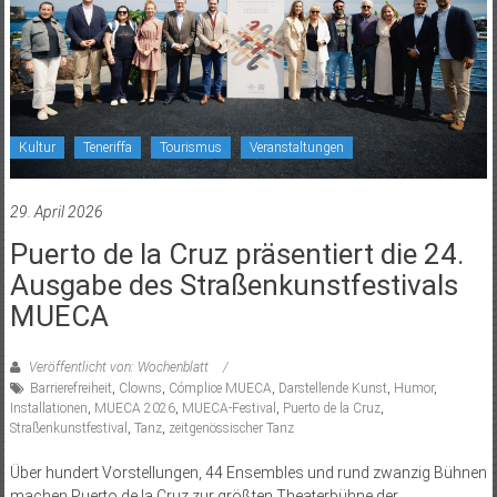
Kultur
Teneriffa
Tourismus
Veranstaltungen
29. April 2026
Puerto de la Cruz präsentiert die 24.
Ausgabe des Straßenkunstfestivals
MUECA
Veröffentlicht von: Wochenblatt
Barrierefreiheit
,
Clowns
,
Cómplice MUECA
,
Darstellende Kunst
,
Humor
,
Installationen
,
MUECA 2026
,
MUECA-Festival
,
Puerto de la Cruz
,
Straßenkunstfestival
,
Tanz
,
zeitgenössischer Tanz
Über hundert Vorstellungen, 44 Ensembles und rund zwanzig Bühnen
machen Puerto de la Cruz zur größten Theaterbühne der