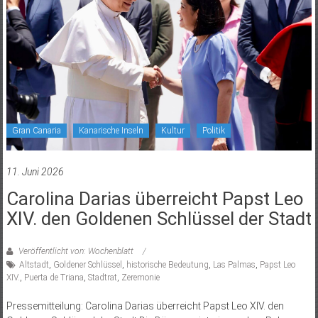
Gran Canaria
Kanarische Inseln
Kultur
Politik
11. Juni 2026
Carolina Darias überreicht Papst Leo
XIV. den Goldenen Schlüssel der Stadt
Veröffentlicht von: Wochenblatt
Altstadt
,
Goldener Schlüssel
,
historische Bedeutung
,
Las Palmas
,
Papst Leo
XIV.
,
Puerta de Triana
,
Stadtrat
,
Zeremonie
Pressemitteilung: Carolina Darias überreicht Papst Leo XIV. den