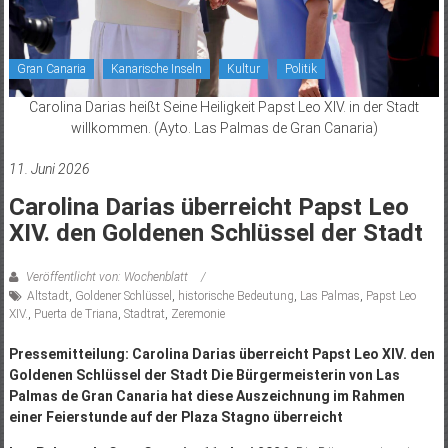
Gran Canaria
Kanarische Inseln
Kultur
Politik
Carolina Darias heißt Seine Heiligkeit Papst Leo XIV. in der Stadt
willkommen. (Ayto. Las Palmas de Gran Canaria)
11. Juni 2026
Carolina Darias überreicht Papst Leo
XIV. den Goldenen Schlüssel der Stadt
Veröffentlicht von: Wochenblatt
Altstadt
,
Goldener Schlüssel
,
historische Bedeutung
,
Las Palmas
,
Papst Leo
XIV.
,
Puerta de Triana
,
Stadtrat
,
Zeremonie
Pressemitteilung: Carolina Darias überreicht Papst Leo XIV. den
Goldenen Schlüssel der Stadt Die Bürgermeisterin von Las
Palmas de Gran Canaria hat diese Auszeichnung im Rahmen
einer Feierstunde auf der Plaza Stagno überreicht