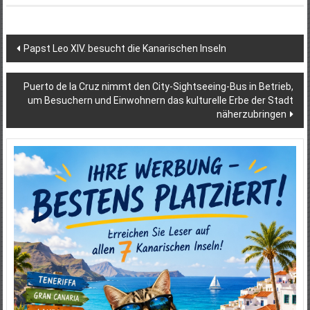
Beitragsnavigation
Papst Leo XIV. besucht die Kanarischen Inseln
Puerto de la Cruz nimmt den City-Sightseeing-Bus in Betrieb,
um Besuchern und Einwohnern das kulturelle Erbe der Stadt
näherzubringen