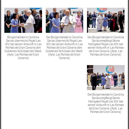
Bürgermeisterin Carolina
Die Bürgermeisterin Carolina
Die Bürgermeisterin Carolina
Darias überreicht Papst Leo
Darias überreicht Papst Leo
Darias empfängt Seine
XIV. bei seiner Ankunft in Las
XIV. bei seiner Ankunft in Las
Heiligkeit Papst Leo XIV. bei
Palmas de Gran Canaria den
Palmas de Gran Canaria den
seiner Ankunft in Las Palmas
Goldenen Schlüssel der Stadt.
Goldenen Schlüssel der Stadt.
de Gran Canaria. (Ayto. Las
(Ayto. Las Palmas de Gran
(Ayto. Las Palmas de Gran
Palmas de Gran Canaria)
Canaria)
Canaria)
Die Bürgermeisterin Carolina
Darias empfängt Seine
Heiligkeit Papst Leo XIV. bei
seiner Ankunft in Las Palmas
de Gran Canaria. (Ayto. Las
Palmas de Gran Canaria)