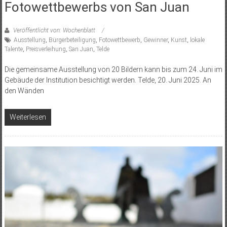
Fotowettbewerbs von San Juan
Veröffentlicht von: Wochenblatt
Ausstellung
,
Bürgerbeteiligung
,
Fotowettbewerb
,
Gewinner
,
Kunst
,
lokale
Talente
,
Preisverleihung
,
San Juan
,
Telde
Die gemeinsame Ausstellung von 20 Bildern kann bis zum 24. Juni im
Gebäude der Institution besichtigt werden. Telde, 20. Juni 2025. An
den Wänden
Weiterlesen