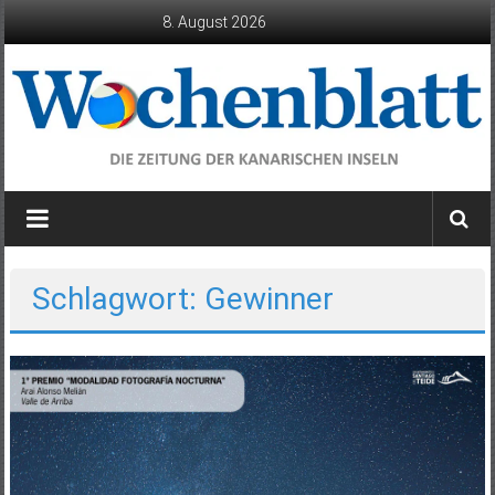
Zum
8. August 2026
Inhalt
springen
Wochenblatt
die
Zeitung
der
Schlagwort: Gewinner
Kanarischen
Inseln