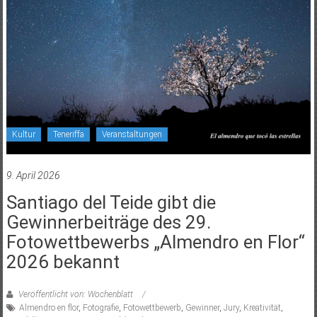
Kultur
Teneriffa
Veranstaltungen
9. April 2026
Santiago del Teide gibt die
Gewinnerbeiträge des 29.
Fotowettbewerbs „Almendro en Flor“
2026 bekannt
Veröffentlicht von: Wochenblatt
Almendro en flor
,
Fotografie
,
Fotowettbewerb
,
Gewinner
,
Jury
,
Kreativität
,