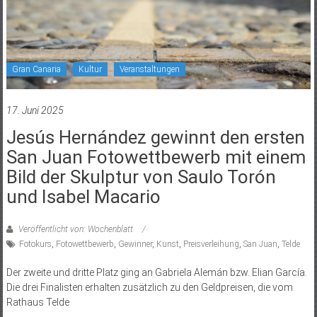
Gran Canaria
Kultur
Veranstaltungen
17. Juni 2025
Jesús Hernández gewinnt den ersten
San Juan Fotowettbewerb mit einem
Bild der Skulptur von Saulo Torón
und Isabel Macario
Veröffentlicht von: Wochenblatt
Fotokurs
,
Fotowettbewerb
,
Gewinner
,
Kunst
,
Preisverleihung
,
San Juan
,
Telde
Der zweite und dritte Platz ging an Gabriela Alemán bzw. Elian García.
Die drei Finalisten erhalten zusätzlich zu den Geldpreisen, die vom
Rathaus Telde