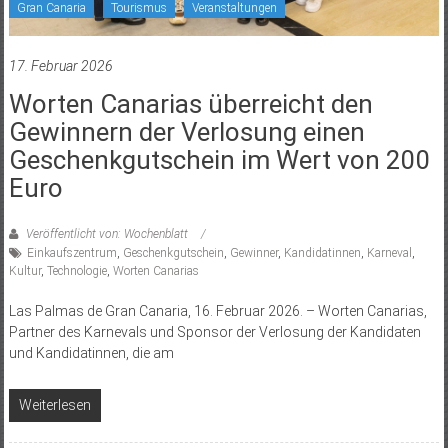
Gran Canaria
Tourismus
Veranstaltungen
17. Februar 2026
Worten Canarias überreicht den
Gewinnern der Verlosung einen
Geschenkgutschein im Wert von 200
Euro
Veröffentlicht von: Wochenblatt
Einkaufszentrum
,
Geschenkgutschein
,
Gewinner
,
Kandidatinnen
,
Karneval
,
Kultur
,
Technologie
,
Worten Canarias
Las Palmas de Gran Canaria, 16. Februar 2026. – Worten Canarias,
Partner des Karnevals und Sponsor der Verlosung der Kandidaten
und Kandidatinnen, die am
Weiterlesen