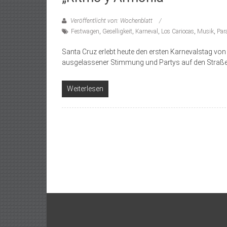
Veröffentlicht von: Wochenblatt
Festwagen
,
Geselligkeit
,
Karneval
,
Los Cariocas
,
Musik
,
Par
Santa Cruz erlebt heute den ersten Karnevalstag vo
ausgelassener Stimmung und Partys auf den Straße
Weiterlesen