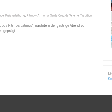
ade
,
Preisverleihung
,
Ritmo y Armonía
,
Santa Cruz de Tenerife
,
Tradition
n „Los Ritmos Latinos“, nachdem der gestrige Abend von
n geprägt
Le
Ki