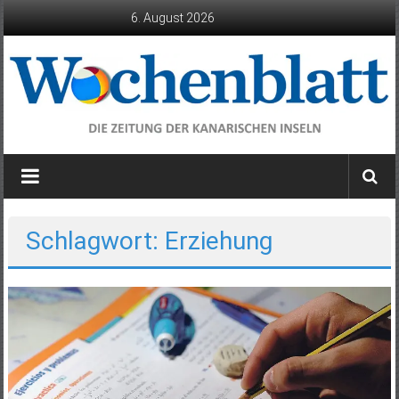
Zum
6. August 2026
Inhalt
springen
Wochenblatt
die
Zeitung
der
Schlagwort: Erziehung
Kanarischen
Inseln