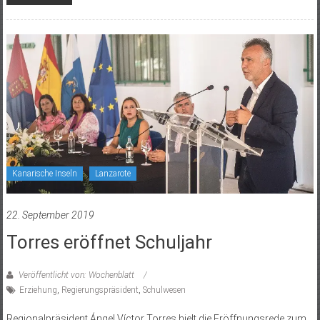
Kanarische Inseln
Lanzarote
22. September 2019
Torres eröffnet Schuljahr
Veröffentlicht von: Wochenblatt
Erziehung
,
Regierungspräsident
,
Schulwesen
Regionalpräsident Ángel Víctor Torres hielt die Eröffnungsrede zum