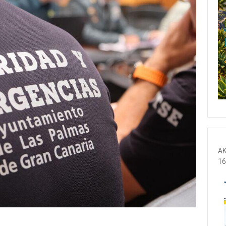
AK
16